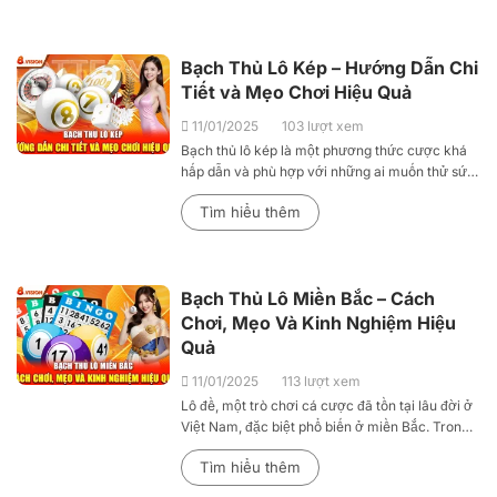
Bạch Thủ Lô Kép – Hướng Dẫn Chi
Tiết và Mẹo Chơi Hiệu Quả
11/01/2025
103 lượt xem
Bạch thủ lô kép là một phương thức cược khá
hấp dẫn và phù hợp với những ai muốn thử sức
với sự lựa chọn phong phú hơn so với các loại
Tìm hiểu thêm
cược cơ bản...
Bạch Thủ Lô Miền Bắc – Cách
Chơi, Mẹo Và Kinh Nghiệm Hiệu
Quả
11/01/2025
113 lượt xem
Lô đề, một trò chơi cá cược đã tồn tại lâu đời ở
Việt Nam, đặc biệt phổ biến ở miền Bắc. Trong
đó, bạch thủ lô miền Bắc là một hình thức chơi
Tìm hiểu thêm
đơn...