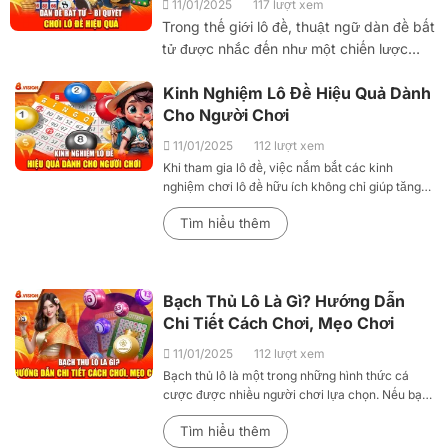
11/01/2025
117 lượt xem
Trong thế giới lô đề, thuật ngữ dàn đề bất
tử được nhắc đến như một chiến lược
hiệu quả để tối ưu hóa cơ hội trúng
Kinh Nghiệm Lô Đề Hiệu Quả Dành
thưởng. Bài viết này sẽ giúp bạn hiểu...
Cho Người Chơi
11/01/2025
112 lượt xem
Khi tham gia lô đề, việc nắm bắt các kinh
nghiệm chơi lô đề hữu ích không chỉ giúp tăng
khả năng chiến thắng mà còn giúp bạn kiểm
Tìm hiểu thêm
soát tốt hơn tài chính cá...
Bạch Thủ Lô Là Gì? Hướng Dẫn
Chi Tiết Cách Chơi, Mẹo Chơi
11/01/2025
112 lượt xem
Bạch thủ lô là một trong những hình thức cá
cược được nhiều người chơi lựa chọn. Nếu bạn
là người mới bắt đầu tham gia vào thế giới lô đề
Tìm hiểu thêm
hoặc đơn giản chỉ...