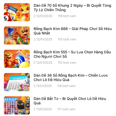
Dàn Đề 70 Số Khung 2 Ngày – Bí Quyết Tăng
Tỷ Lệ Chiến Thắng
12/01/2025
119 lượt xem
Rồng Bạch Kim 666 – Giải Pháp Chơi Số Hiệu
Quả Nhất
12/01/2025
110 lượt xem
Rồng Bạch Kim 555 – Sự Lựa Chọn Hàng Đầu
Cho Người Chơi Số
12/01/2025
110 lượt xem
Dàn Đề 36 Số Rồng Bạch Kim – Chiến Lược
Chơi Lô Đề Hiệu Quả
11/01/2025
118 lượt xem
Dàn Đề Bất Tử – Bí Quyết Chơi Lô Đề Hiệu
Quả
11/01/2025
117 lượt xem