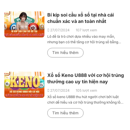
Bí kíp soi cầu xổ số tại nhà cái
chuẩn xác và an toàn nhất
27/07/2024
107 lượt xem
Lô đề là trò chơi dựa nhiều vào may mắn,
nhưng bạn có thể tăng cơ hội trúng số bằng
cách sử dụng các phương pháp soi cầu xổ số.
Tìm hiểu thêm
Nếu bạn chưa quen với...
Xổ số Keno U888 với cơ hội trúng
thưởng cao uy tín hiện nay
27/07/2024
105 lượt xem
Xổ số keno U888 thu hút người chơi bởi luật
chơi dễ hiểu và cơ hội trúng thưởng khổng lồ
lên đến hàng tỷ đồng chỉ trong một lần chơi.
Tìm hiểu thêm
Người chơi có thể thoải...