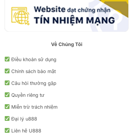
Về Chúng Tôi
Điều khoản sử dụng
Chính sách bảo mật
Câu hỏi thường gặp
Quyền riêng tư
Miễn trừ trách nhiệm
Đại lý u888
Liên hệ U888